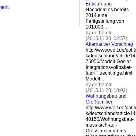
Entwarnung
ment
Nachdem es bereits
2014 eine
Fertigstellung von
101.000...
by derherold
(2015.11.30, 02:57)
Alternativer Vorschlag
http://www.welt.de/politi
k/deutschland/article1
75956/Modell-Goslar-
Integ
rationsvollpaket-
fuer-Flu
echtlinge.html
Modell...
by derherold
(2015.11.28, 18:02)
Wohnungsbau und
Großfamilien
http://www.welt.de/politi
k/deutschland/article1
40150/Wohnungsbau-
muss-si
ch-auf-
Grossfamilien-eins