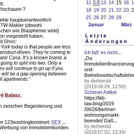
11
12
13
14
15
16
1
t.
achschauen ?
18
19
20
21
22
23
2
25
26
27
28
29
ekte hauptverantwortlich
Januar
März
ETW-Makler (obwohl
ßchen wie Blasphemie wirkt)
Letzte
hon vorgestellt haben.
it Shvo:
Änderungen
 York today is that people are less
roduct-driven. They’re coming to
Ich faß' es nicht...
ni/ Casa. It’s a known brand, a
„Da
 going to split into two. Only a
Immobilienfinanzierung
ces will continue to go up if you
und
re will be a gap opening between
Betriebswirtschaftslehre
ll apartments."
by derherold
(2019.08.09, 12:50)
Schöner Artikel
é Balasz
,
https://ikb-
law.blog/2019
en zwischen Begeisterung und
/06/26/berliner-
wohnungsm
arkt-
beendet/ Daß.
..
r 123washingtonstreet:
SEX
...
by derherold
ei Werbung von Immobilienkunden.
(2019.07.02, 13:34)