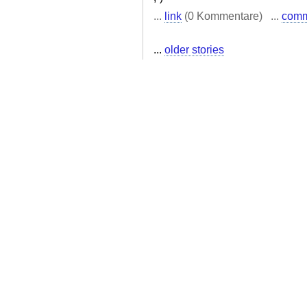
...
link
(0 Kommentare) ...
com
...
older stories