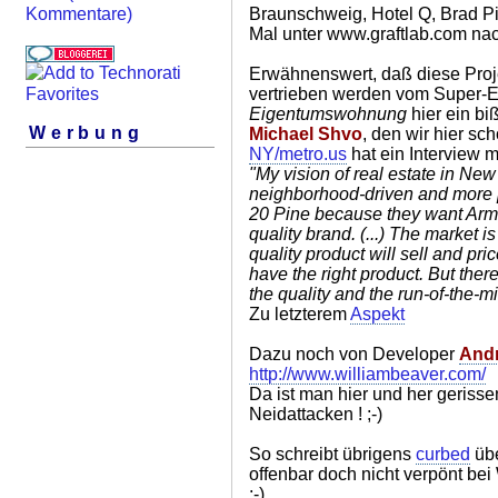
Braunschweig, Hotel Q, Brad Pit
Kommentare)
Mal unter www.graftlab.com n
Erwähnenswert, daß diese Proj
vertrieben werden vom Super-
Eigentumswohnung
hier ein bi
Werbung
Michael Shvo
, den wir hier sc
NY/metro.us
hat ein Interview m
"My vision of real estate in New
neighborhood-driven and more p
20 Pine because they want Arma
quality brand. (...) The market is
quality product will sell and pri
have the right product. But the
the quality and the run-of-the-mi
Zu letzterem
Aspekt
Dazu noch von Developer
Andr
http://www.williambeaver.com/
Da ist man hier und her geriss
Neidattacken ! ;-)
So schreibt übrigens
curbed
übe
offenbar doch nicht verpönt b
;-)