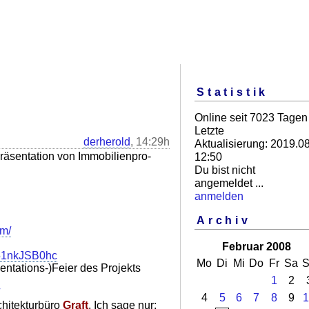
Statistik
Online seit 7023 Tagen
Letzte
derherold
, 14:29h
Aktualisierung: 2019.08
räsentation von Immobilienpro-
12:50
Du bist nicht
angemeldet ...
anmelden
Archiv
om/
!
Februar 2008
W51nkJSB0hc
Mo
Di
Mi
Do
Fr
Sa
S
entations-)Feier des Projekts
1
2
4
5
6
7
8
9
1
chitekturbüro
Graft
. Ich sage nur: