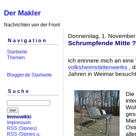
Der Makler
Nachrichten von der Front
Donnerstag, 1. November
Navigation
Schrumpfende Mitte ?
Startseite
Themen
Ich erinnere mich an eine
volksheimstättenwerks
, 
Jahren in Weimar besucht
Blogger.de Startseite
Suche
Die
inte
Woh
ges
Immowikki
Mie
Impressum
Ost
RSS (Stories)
alle
RSS (Stories u.