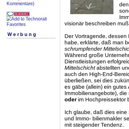
Kommentare)
den 
son
Immo
visionär beschreiben muß
Werbung
Der Vortragende, dessen
habe, erklärte, daß man 
schrumpfender Mittelschic
Während große Unternehm
Dienstleistungen erfolgrei
Mittelschicht
abstellten un
auch den High-End-Berei
überließen, sei dies zukünf
es gäbe (allein) ein gute
Immobilienangebote), die
oder
im Hochpreissektor 
Ich glaube, daß dies eine S
und Immo- bilienmakler sei
mit steigender Tendenz.