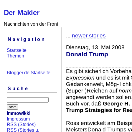
Der Makler
Nachrichten von der Front
...
newer stories
Navigation
Dienstag, 13. Mai 2008
Startseite
Donald Trump
Themen
Es gibt sicherlich Vorbeh
Blogger.de Startseite
Expression
und es ist mit
Gedankenwelt, Mög- lichk
Suche
(Super-)Reichen auf
norm
angewandt werden sollen. 
Buch vor, daß
George H.
Trump Strategies for Rea
Immowikki
Impressum
Ross entwickelt am Beisp
RSS (Stories)
Meisters
Donald Trumps v
RSS (Stories u.