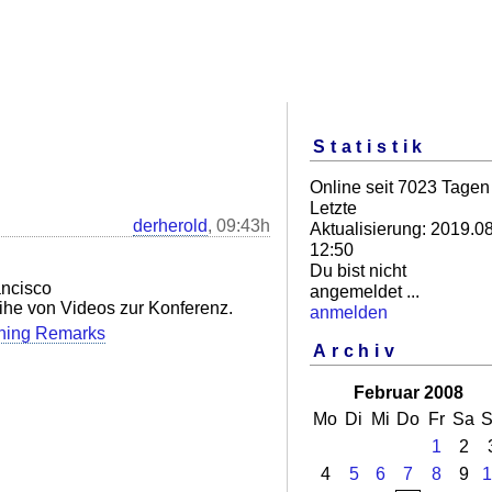
Statistik
Online seit 7023 Tagen
Letzte
derherold
, 09:43h
Aktualisierung: 2019.08
12:50
Du bist nicht
ancisco
angemeldet ...
ihe von Videos zur Konferenz.
anmelden
ning Remarks
Archiv
Februar 2008
Mo
Di
Mi
Do
Fr
Sa
S
1
2
4
5
6
7
8
9
1