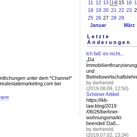
11
12
13
14
15
16
1
18
19
20
21
22
23
2
25
26
27
28
29
Januar
März
Letzte
Änderungen
Ich faß' es nicht...
„Da
Immobilienfinanzierung
und
Betriebswirtschaftslehre
entlichungen unter dem *Channel*
by derherold
realestatemarketing.com bei
(2019.08.09, 12:50)
Schöner Artikel
ment
https://ikb-
law.blog/2019
/06/26/berliner-
wohnungsm
arkt-
beendet/ Daß.
..
by derherold
(2019.07.02, 13:34)