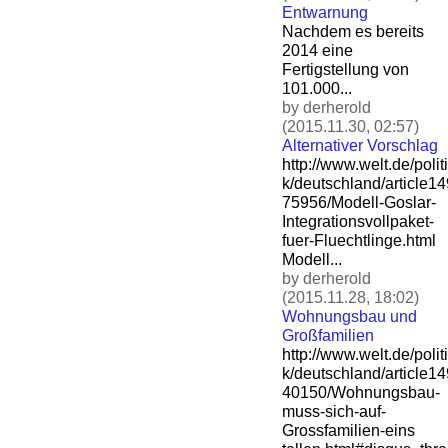
Entwarnung
Nachdem es bereits
2014 eine
Fertigstellung von
101.000...
by derherold
(2015.11.30, 02:57)
Alternativer Vorschlag
http://www.welt.de/politi
k/deutschland/article1
75956/Modell-Goslar-
Integ
rationsvollpaket-
fuer-Flu
echtlinge.html
Modell...
by derherold
(2015.11.28, 18:02)
Wohnungsbau und
Großfamilien
http://www.welt.de/politi
k/deutschland/article1
40150/Wohnungsbau-
muss-si
ch-auf-
Grossfamilien-eins