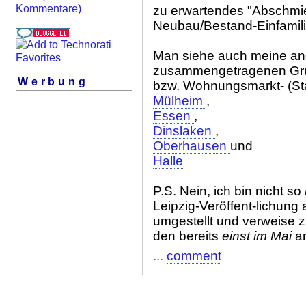
Kommentare)
zu erwartendes "Abschmie
Neubau/Bestand-Einfamil
Man siehe auch meine an
zusammengetragenen Gru
Werbung
bzw. Wohnungsmarkt- (Sta
Mülheim
,
Essen
,
Dinslaken
,
Oberhausen
und
Halle
P.S. Nein, ich bin nicht so
Leipzig-Veröffent-lichung a
umgestellt und verweise z
den bereits
einst im Mai
a
...
comment