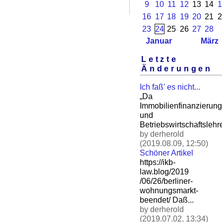
9
10
11
12
13
14
1
16
17
18
19
20
21
2
23
24
25
26
27
28
Januar
März
Letzte
Änderungen
Ich faß' es nicht...
„Da
Immobilienfinanzierung
und
Betriebswirtschaftslehre
by derherold
(2019.08.09, 12:50)
Schöner Artikel
https://ikb-
law.blog/2019
/06/26/berliner-
wohnungsm
arkt-
beendet/ Daß.
..
by derherold
(2019.07.02, 13:34)