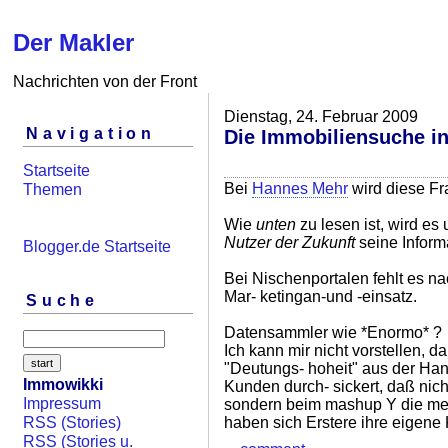
Der Makler
Nachrichten von der Front
Dienstag, 24. Februar 2009
Navigation
Die Immobiliensuche in
Startseite
Bei
Hannes Mehr
wird diese Fra
Themen
Wie
unten
zu lesen ist, wird e
Nutzer der Zukunft
seine Informa
Blogger.de Startseite
Bei Nischenportalen fehlt es n
Mar- ketingan-und -einsatz.
Suche
Datensammler wie *Enormo* ?
Ich kann mir nicht vorstellen, d
"Deutungs- hoheit" aus der Ha
Immowikki
Kunden durch- sickert, daß nich
Impressum
sondern beim mashup Y die meis
haben sich Erstere ihre eigene 
RSS (Stories)
RSS (Stories u.