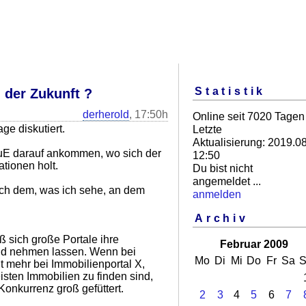
Statistik
 der Zukunft ?
derherold
, 17:50h
Online seit 7020 Tagen
ge diskutiert.
Letzte
Aktualisierung: 2019.08
s uE darauf ankommen, wo sich der
12:50
tionen holt.
Du bist nicht
angemeldet ...
ach dem, was ich sehe, an dem
anmelden
Archiv
aß sich große Portale ihre
Februar 2009
nd nehmen lassen. Wenn bei
Mo
Di
Mi
Do
Fr
Sa
S
t mehr bei Immobilienportal X,
ten Immobilien zu finden sind,
Konkurrenz groß gefüttert.
2
3
4
5
6
7