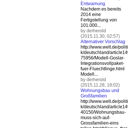
Entwarnung
Nachdem es bereits
2014 eine
Fertigstellung von
101.000...
by derherold
(2015.11.30, 02:57)
Alternativer Vorschlag
http://www.welt.de/politi
k/deutschland/article1
75956/Modell-Goslar-
Integ
rationsvollpaket-
fuer-Flu
echtlinge.html
Modell...
by derherold
(2015.11.28, 18:02)
Wohnungsbau und
Großfamilien
http://www.welt.de/politi
k/deutschland/article1
40150/Wohnungsbau-
muss-si
ch-auf-
Grossfamilien-eins