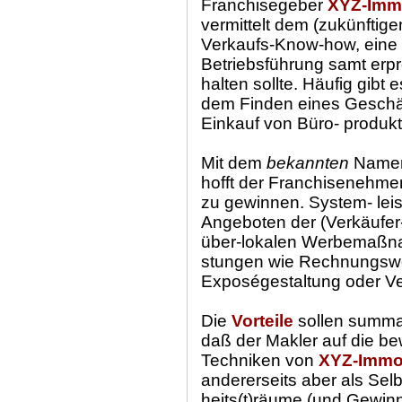
Franchisegeber
XYZ-Im
vermittelt dem (zukünftig
Verkaufs-Know-how, eine 
Betriebsführung samt erpr
halten sollte. Häufig gibt 
dem Finden eines Geschäf
Einkauf von Büro- produk
Mit dem
bekannten
Namen
hofft der Franchisenehmer,
zu gewinnen. System- lei
Angeboten der (Verkäufer-
über-lokalen Werbemaß
stungen wie Rechnungswe
Exposégestaltung oder Ver
Die
Vorteile
sollen summa
daß der Makler auf die be
Techniken von
XYZ-Imm
andererseits aber als Sel
heits(t)räume (und Gewin