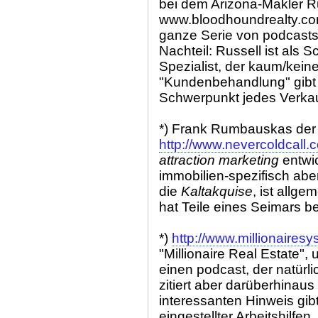
bei dem Arizona-Makler Ru
www.bloodhoundrealty.co
ganze Serie von podcasts 
Nachteil: Russell ist als 
Spezialist, der kaum/kein
"Kundenbehandlung" gibt 
Schwerpunkt jedes Verkauf
*) Frank Rumbauskas der 
http://www.nevercoldcall.
attraction marketing
entwic
immobilien-spezifisch abe
die
Kaltakquise
, ist allg
hat Teile eines Seimars be
*)
http://www.millionaires
"Millionaire Real Estate", 
einen podcast, der natürl
zitiert aber darüberhinau
interessanten Hinweis gi
eingestellter Arbeitshilfen.