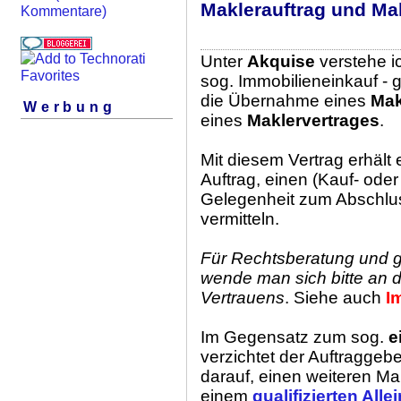
Maklerauftrag und Ma
Kommentare)
Unter
Akquise
verstehe i
sog. Immobilieneinkauf -
die Übernahme eines
Mak
Werbung
eines
Maklervertrages
.
Mit diesem Vertrag erhält
Auftrag, einen (Kauf- oder
Gelegenheit zum Abschlus
vermitteln.
Für Rechtsberatung und 
wende man sich bitte an d
Vertrauens
. Siehe auch
I
Im Gegensatz zum sog.
e
verzichtet der Auftraggeb
darauf, einen weiteren Ma
einem
qualifizierten Alle