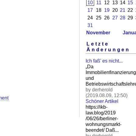
10
11
12
13
14
15
17
18
19
20
21
22
24
25
26
27
28
29
31
November
Janua
Letzte
Änderungen
Ich faß' es nicht...
„Da
Immobilienfinanzierung
und
Betriebswirtschaftslehre
by derherold
(2019.08.09, 12:50)
ment
Schöner Artikel
https://ikb-
law.blog/2019
/06/26/berliner-
wohnungsm
arkt-
beendet/ Daß.
..
by derherold