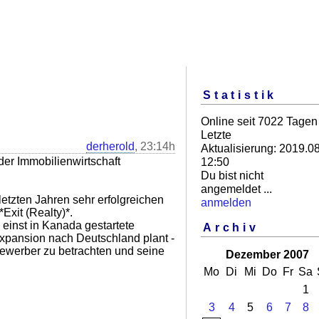
Statistik
Online seit 7022 Tagen
Letzte
derherold
, 23:14h
Aktualisierung: 2019.08
der Immobilienwirtschaft
12:50
Du bist nicht
angemeldet ...
letzten Jahren sehr erfolgreichen
anmelden
xit (Realty)*.
 einst in Kanada gestartete
Archiv
pansion nach Deutschland plant -
bewerber zu betrachten und seine
Dezember 2007
Mo
Di
Mi
Do
Fr
Sa
1
3
4
5
6
7
8