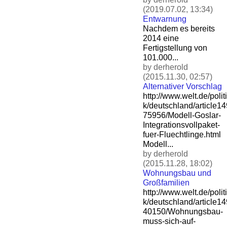
(2019.07.02, 13:34)
Entwarnung
Nachdem es bereits
2014 eine
Fertigstellung von
101.000...
by derherold
(2015.11.30, 02:57)
Alternativer Vorschlag
http://www.welt.de/politi
k/deutschland/article1
75956/Modell-Goslar-
Integ
rationsvollpaket-
fuer-Flu
echtlinge.html
Modell...
by derherold
(2015.11.28, 18:02)
Wohnungsbau und
Großfamilien
http://www.welt.de/politi
k/deutschland/article1
40150/Wohnungsbau-
muss-si
ch-auf-