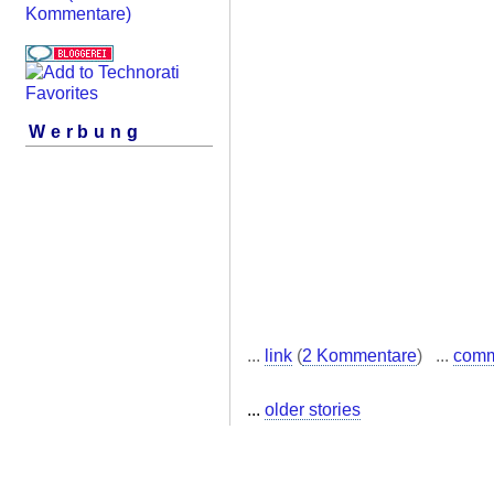
Kommentare)
Werbung
...
link
(
2 Kommentare
) ...
com
...
older stories