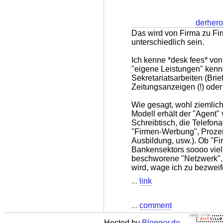
derhero
Das wird von Firma zu Fi
unterschiedlich sein.
Ich kenne *desk fees* von
"eigene Leistungen" kenne
Sekretariatsarbeiten (Brief
Zeitungsanzeigen (!) oder 
Wie gesagt, wohl ziemlic
Modell erhält der "Agent"
Schreibtisch, die Telefona
"Firmen-Werbung", Prozeß
Ausbildung, usw.). Ob "F
Bankensektors soooo viel 
beschworene "Netzwerk",
wird, wage ich zu bezweif
...
link
...
comment
Hosted by
Blogger.de
-