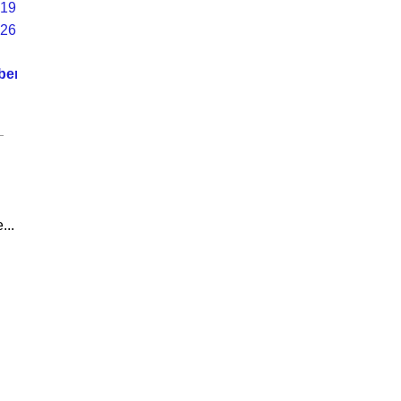
19
26
ber
...