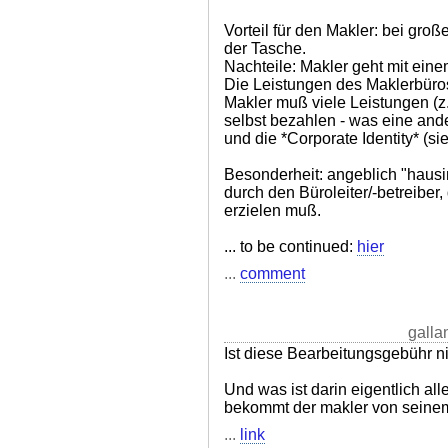
Vorteil für den Makler: bei groß
der Tasche.
Nachteile: Makler geht mit ein
Die Leistungen des Maklerbüros
Makler muß viele Leistungen (z
selbst bezahlen - was eine ande
und die *Corporate Identity* (s
Besonderheit: angeblich "hausi
durch den Büroleiter/-betreiber,
erzielen muß.
... to be continued:
hier
...
comment
galla
Ist diese Bearbeitungsgebühr 
Und was ist darin eigentlich al
bekommt der makler von seine
...
link