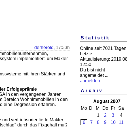
Statistik
derherold
, 17:33h
Online seit 7021 Tagen
 Immobilienunternehmen,
Letzte
nssystem implementiert, um Makler
Aktualisierung: 2019.08
12:50
Du bist nicht
onssysteme mit ihren Stärken und
angemeldet ...
anmelden
bler Erfolgsprämie
Archiv
SA in den vergangenen Jahren
 im Bereich Wohnimmobilien in den
August 2007
nd eine Degression erfahren.
Mo
Di
Mi
Do
Fr
Sa
1
2
3
4
 und vertriebsorientierte Makler
6
7
8
9
10
11
fschlag" durch das Fixgehalt muß