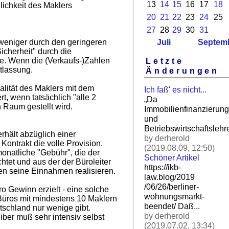
13
14
15
16
17
18
lichkeit des Maklers
20
21
22
23
24
25
27
28
29
30
31
weniger durch den geringeren
Juli
Septem
icherheit" durch die
re. Wenn die (Verkaufs-)Zahlen
Letzte
tlassung.
Änderungen
alität des Maklers mit dem
Ich faß' es nicht...
t, wenn tatsächlich "alle 2
„Da
 Raum gestellt wird.
Immobilienfinanzierung
und
Betriebswirtschaftslehre
erhält abzüglich einer
by derherold
Kontrakt die volle Provision.
(2019.08.09, 12:50)
monatliche "Gebühr", die der
Schöner Artikel
htet und aus der der Büroleiter
https://ikb-
n seine Einnahmen realisieren.
law.blog/2019
/06/26/berliner-
ro Gewinn erzielt - eine solche
wohnungsm
arkt-
Büros mit mindestens 10 Maklern
beendet/ Daß.
..
tschland nur wenige gibt.
by derherold
reiber muß sehr intensiv selbst
(2019.07.02, 13:34)