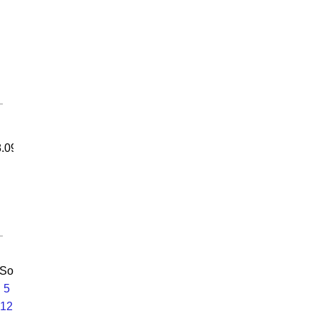
.09,
So
5
12