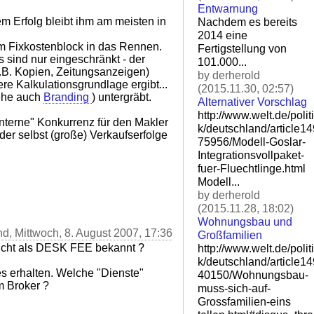
Entwarnung
em Erfolg bleibt ihm am meisten in
Nachdem es bereits
2014 eine
em Fixkostenblock in das Rennen.
Fertigstellung von
 sind nur eingeschränkt - der
101.000...
.B. Kopien, Zeitungsanzeigen)
by derherold
re Kalkulationsgrundlage ergibt...
(2015.11.30, 02:57)
iehe auch
Branding
) untergräbt.
Alternativer Vorschlag
http://www.welt.de/politi
nterne" Konkurrenz für den Makler
k/deutschland/article1
 der selbst (große) Verkaufserfolge
75956/Modell-Goslar-
Integ
rationsvollpaket-
fuer-Flu
echtlinge.html
Modell...
by derherold
(2015.11.28, 18:02)
Wohnungsbau und
nd, Mittwoch, 8. August 2007, 17:36
Großfamilien
nicht als DESK FEE bekannt ?
http://www.welt.de/politi
k/deutschland/article1
les erhalten. Welche "Dienste"
40150/Wohnungsbau-
m Broker ?
muss-si
ch-auf-
Grossfamilien-eins