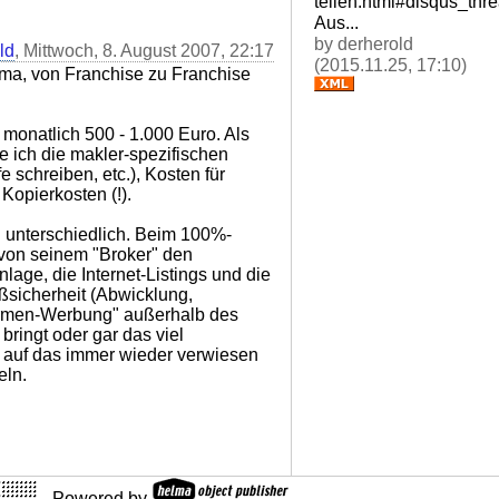
tellen.html#disqus_thr
Aus...
by derherold
ld
, Mittwoch, 8. August 2007, 22:17
(2015.11.25, 17:10)
rma, von Franchise zu Franchise
 monatlich 500 - 1.000 Euro. Als
 ich die makler-spezifischen
e schreiben, etc.), Kosten für
Kopierkosten (!).
h unterschiedlich. Beim 100%-
 von seinem "Broker" den
nlage, die Internet-Listings und die
sicherheit (Abwicklung,
irmen-Werbung" außerhalb des
bringt oder gar das viel
 auf das immer wieder verwiesen
eln.
- Powered by