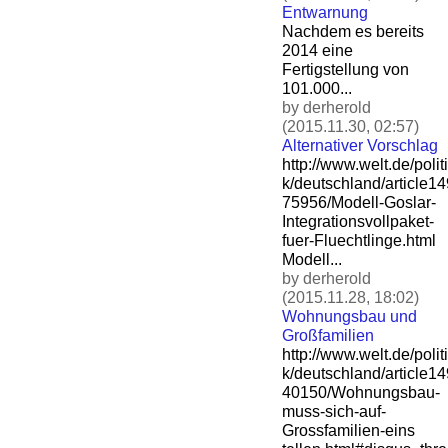
Entwarnung
Nachdem es bereits
2014 eine
Fertigstellung von
101.000...
by derherold
(2015.11.30, 02:57)
Alternativer Vorschlag
http://www.welt.de/politi
k/deutschland/article1
75956/Modell-Goslar-
Integ
rationsvollpaket-
fuer-Flu
echtlinge.html
Modell...
by derherold
(2015.11.28, 18:02)
Wohnungsbau und
Großfamilien
http://www.welt.de/politi
k/deutschland/article1
40150/Wohnungsbau-
muss-si
ch-auf-
Grossfamilien-eins