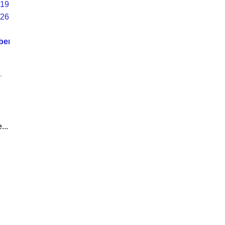
19
26
ber
...