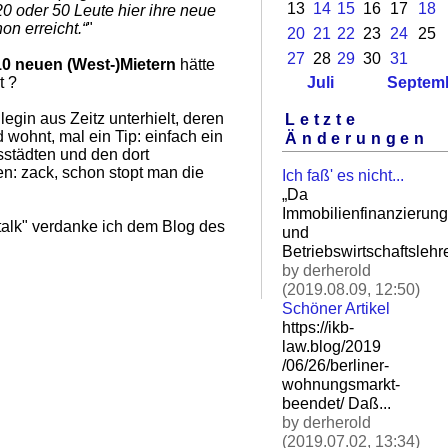
13
14
15
16
17
18
20 oder 50 Leute hier ihre neue
on erreicht.“
"
20
21
22
23
24
25
27
28
29
30
31
10 neuen (West-)Mietern
hätte
t ?
Juli
Septem
egin aus Zeitz unterhielt, deren
Letzte
 wohnt, mal ein Tip: einfach ein
Änderungen
städten und den dort
: zack, schon stopt man die
Ich faß' es nicht...
„Da
Immobilienfinanzierung
talk" verdanke ich dem Blog des
und
Betriebswirtschaftslehre
by derherold
(2019.08.09, 12:50)
Schöner Artikel
https://ikb-
law.blog/2019
/06/26/berliner-
wohnungsm
arkt-
beendet/ Daß.
..
by derherold
(2019.07.02, 13:34)