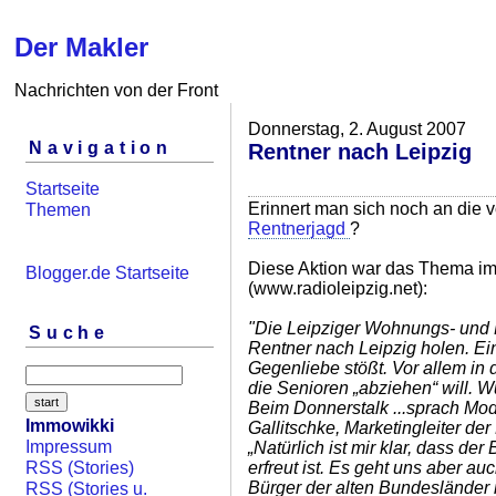
Der Makler
Nachrichten von der Front
Donnerstag, 2. August 2007
Navigation
Rentner nach Leipzig
Startseite
Erinnert man sich noch an die 
Themen
Rentnerjagd
?
Diese Aktion war das Thema im
Blogger.de Startseite
(www.radioleipzig.net):
"Die Leipziger Wohnungs- und 
Suche
Rentner nach Leipzig holen. Ein
Gegenliebe stößt. Vor allem in
die Senioren „abziehen“ will. Wu
Beim Donnerstalk ...sprach Mod
Immowikki
Gallitschke, Marketingleiter d
Impressum
„Natürlich ist mir klar, dass de
erfreut ist. Es geht uns aber a
RSS (Stories)
Bürger der alten Bundesländer 
RSS (Stories u.