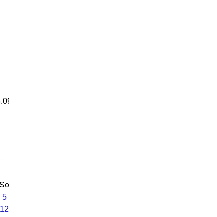
.09,
So
5
12