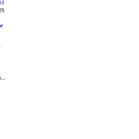
18
25
ar
...