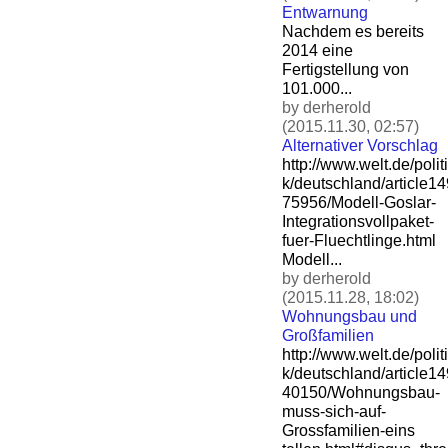
Entwarnung
Nachdem es bereits
2014 eine
Fertigstellung von
101.000...
by derherold
(2015.11.30, 02:57)
Alternativer Vorschlag
http://www.welt.de/politi
k/deutschland/article1
75956/Modell-Goslar-
Integ
rationsvollpaket-
fuer-Flu
echtlinge.html
Modell...
by derherold
(2015.11.28, 18:02)
Wohnungsbau und
Großfamilien
http://www.welt.de/politi
k/deutschland/article1
40150/Wohnungsbau-
muss-si
ch-auf-
Grossfamilien-eins