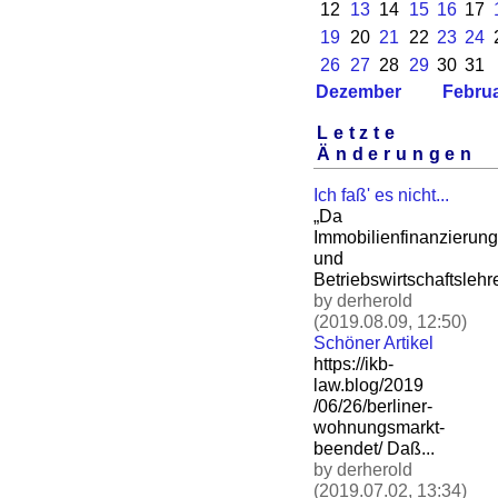
12
13
14
15
16
17
19
20
21
22
23
24
26
27
28
29
30
31
Dezember
Febru
Letzte
Änderungen
Ich faß' es nicht...
„Da
Immobilienfinanzierung
und
Betriebswirtschaftslehre
by derherold
(2019.08.09, 12:50)
Schöner Artikel
https://ikb-
law.blog/2019
/06/26/berliner-
wohnungsm
arkt-
beendet/ Daß.
..
by derherold
(2019.07.02, 13:34)