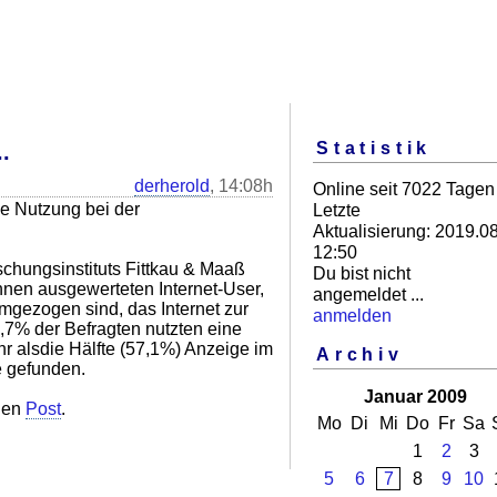
Statistik
.
derherold
, 14:08h
Online seit 7022 Tagen
ie Nutzung bei der
Letzte
Aktualisierung: 2019.08
12:50
schungsinstituts Fittkau & Maaß
Du bist nicht
hnen ausgewerteten Internet-User,
angemeldet ...
mgezogen sind, das Internet zur
anmelden
,7% der Befragten nutzten eine
 alsdie Hälfte (57,1%) Anzeige im
Archiv
e gefunden.
Januar 2009
nen
Post
.
Mo
Di
Mi
Do
Fr
Sa
1
2
3
5
6
7
8
9
10