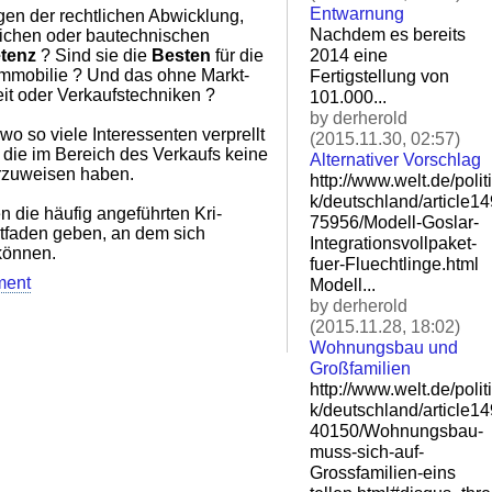
Entwarnung
gen der rechtlichen Abwicklung,
Nachdem es bereits
lichen oder bautechnischen
2014 eine
tenz
? Sind sie die
Besten
für die
 Immobilie ? Und das ohne Markt-
Fertigstellung von
it oder Verkaufstechniken ?
101.000...
by derherold
wo so viele Interessenten verprellt
(2015.11.30, 02:57)
 die im Bereich des Verkaufs keine
Alternativer Vorschlag
orzuweisen haben.
http://www.welt.de/politi
k/deutschland/article1
n die häufig angeführten Kri-
75956/Modell-Goslar-
itfaden geben, an dem sich
Integ
rationsvollpaket-
 können.
fuer-Flu
echtlinge.html
ment
Modell...
by derherold
(2015.11.28, 18:02)
Wohnungsbau und
Großfamilien
http://www.welt.de/politi
k/deutschland/article1
40150/Wohnungsbau-
muss-si
ch-auf-
Grossfamilien-eins