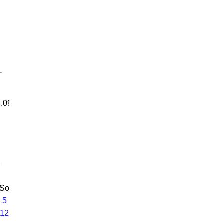
.09,
So
5
12