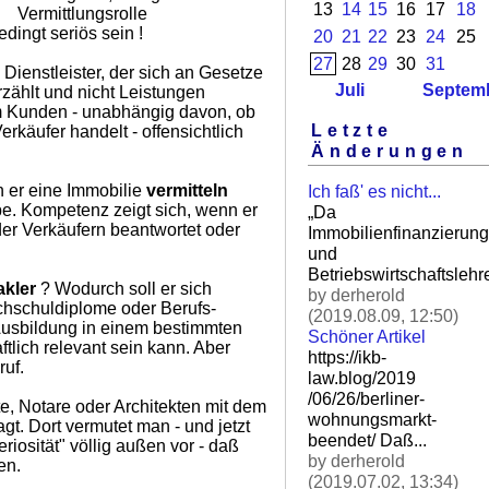
13
14
15
16
17
18
Vermittlungsrolle
ingt seriös sein !
20
21
22
23
24
25
27
28
29
30
31
 Dienstleister, der sich an Gesetze
Juli
Septem
rzählt und nicht Leistungen
dem Kunden - unabhängig davon, ob
Letzte
rkäufer handelt - offensichtlich
Änderungen
n er eine Immobilie
vermitteln
Ich faß' es nicht...
be. Kompetenz zeigt sich, wenn er
„Da
er Verkäufern beantwortet oder
Immobilienfinanzierung
und
Betriebswirtschaftslehre
akler
? Wodurch soll er sich
by derherold
chschuldiplome oder Berufs-
(2019.08.09, 12:50)
Ausbildung in einem bestimmten
Schöner Artikel
ftlich relevant sein kann. Aber
https://ikb-
ruf.
law.blog/2019
/06/26/berliner-
, Notare oder Architekten mit dem
wohnungsm
arkt-
gt. Dort vermutet man - und jetzt
beendet/ Daß.
..
riosität" völlig außen vor - daß
by derherold
en.
(2019.07.02, 13:34)