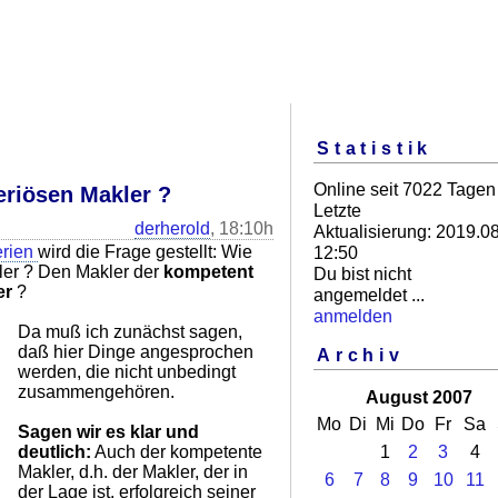
Statistik
Online seit 7022 Tagen
eriösen Makler ?
Letzte
derherold
, 18:10h
Aktualisierung: 2019.08
erien
wird die Frage gestellt: Wie
12:50
er ? Den Makler der
kompetent
Du bist nicht
er
?
angemeldet ...
anmelden
Da muß ich zunächst sagen,
daß hier Dinge angesprochen
Archiv
werden, die nicht unbedingt
zusammengehören.
August 2007
Mo
Di
Mi
Do
Fr
Sa
Sagen wir es klar und
deutlich:
Auch der kompetente
1
2
3
4
Makler, d.h. der Makler, der in
6
7
8
9
10
11
der Lage ist, erfolgreich seiner