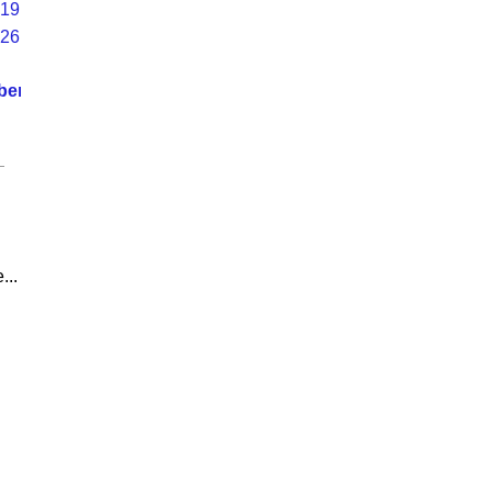
19
26
ber
...