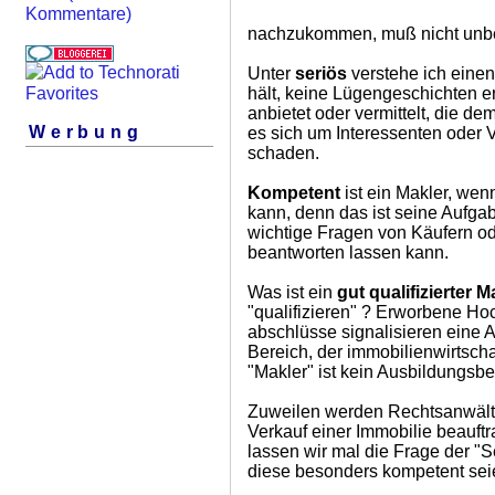
Kommentare)
nachzukommen, muß nicht unbed
Unter
seriös
verstehe ich einen
hält, keine Lügengeschichten e
anbietet oder vermittelt, die 
Werbung
es sich um Interessenten oder Ve
schaden.
Kompetent
ist ein Makler, wen
kann, denn das ist seine Aufga
wichtige Fragen von Käufern od
beantworten lassen kann.
Was ist ein
gut qualifizierter M
"qualifizieren" ? Erworbene Ho
abschlüsse signalisieren eine 
Bereich, der immobilienwirtscha
"Makler" ist kein Ausbildungsbe
Zuweilen werden Rechtsanwälte
Verkauf einer Immobilie beauftra
lassen wir mal die Frage der "Se
diese besonders kompetent sei