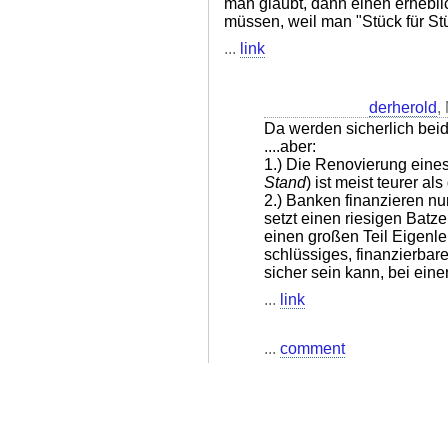
man glaubt, dann einen erhebli
müssen, weil man "Stück für Stü
...
link
derherold
,
Da werden sicherlich beid
....aber:
1.) Die Renovierung eines
Stand
) ist meist teurer a
2.) Banken finanzieren n
setzt einen riesigen Batz
einen großen Teil Eigenle
schlüssiges, finanzierbar
sicher sein kann, bei einer
...
link
...
comment