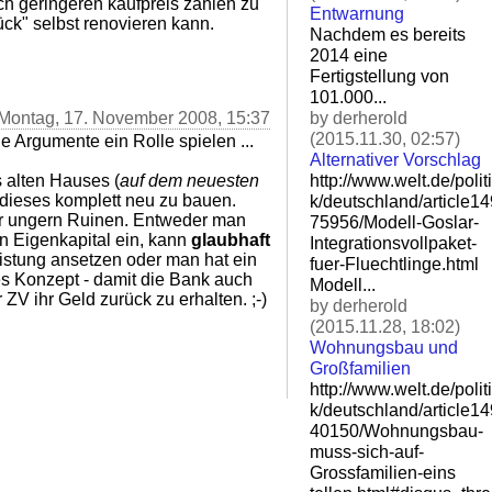
ch geringeren kaufpreis zahlen zu
Entwarnung
ck" selbst renovieren kann.
Nachdem es bereits
2014 eine
Fertigstellung von
101.000...
by derherold
 Montag, 17. November 2008, 15:37
(2015.11.30, 02:57)
e Argumente ein Rolle spielen ...
Alternativer Vorschlag
http://www.welt.de/politi
 alten Hauses (
auf dem neuesten
ls dieses komplett neu zu bauen.
k/deutschland/article1
ur ungern Ruinen. Entweder man
75956/Modell-Goslar-
en Eigenkapital ein, kann
glaubhaft
Integ
rationsvollpaket-
istung ansetzen oder man hat ein
fuer-Flu
echtlinge.html
es Konzept - damit die Bank auch
Modell...
 ZV ihr Geld zurück zu erhalten. ;-)
by derherold
(2015.11.28, 18:02)
Wohnungsbau und
Großfamilien
http://www.welt.de/politi
k/deutschland/article1
40150/Wohnungsbau-
muss-si
ch-auf-
Grossfamilien-eins