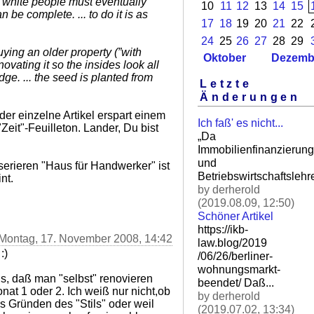
l white people must eventually
10
11
12
13
14
15
 be complete. ... to do it is as
17
18
19
20
21
22
24
25
26
27
28
29
ying an older property (”with
Oktober
Dezemb
novating it so the insides look all
dge. ... the seed is planted from
Letzte
Änderungen
er einzelne Artikel erspart einem
Ich faß' es nicht...
Zeit"-Feuilleton. Lander, Du bist
„Da
Immobilienfinanzierung
und
erieren "Haus für Handwerker" ist
Betriebswirtschaftslehre
nt.
by derherold
(2019.08.09, 12:50)
Schöner Artikel
https://ikb-
 Montag, 17. November 2008, 14:42
law.blog/2019
:)
/06/26/berliner-
wohnungsm
arkt-
s, daß man "selbst" renovieren
beendet/ Daß.
..
nat 1 oder 2. Ich weiß nur nicht,ob
by derherold
s Gründen des "Stils" oder weil
(2019.07.02, 13:34)