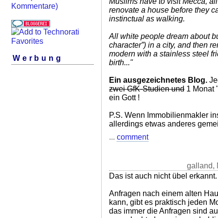
Muslims have to visit Mecca, al
Kommentare)
renovate a house before they can
instinctual as walking.
All white people dream about bu
character”) in a city, and then re
modern with a stainless steel fri
Werbung
birth..."
Ein ausgezeichnetes Blog.
Jed
zwei GfK-Studien und
1 Monat "
ein Gott !
P.S. Wenn Immobilienmakler ins
allerdings etwas anderes gemei
...
comment
galland,
Das ist auch nicht übel erkannt. 
Anfragen nach einem alten Hau
kann, gibt es praktisch jeden Mo
das immer die Anfragen sind au