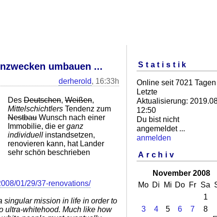
Statistik
hnzwecken umbauen ...
derherold
, 16:33h
Online seit 7021 Tagen
Letzte
Des
Deutschen
,
Weißen
,
Aktualisierung: 2019.08
Mittelschichtlers
Tendenz zum
12:50
Nestbau
Wunsch nach einer
Du bist nicht
Immobilie, die er
ganz
angemeldet ...
individuell
instandsetzen,
anmelden
renovieren kann, hat Lander
sehr schön beschrieben
Archiv
November 2008
/2008/01/29/37-renovations/
Mo
Di
Mi
Do
Fr
Sa
1
 singular mission in life in order to
3
4
5
6
7
8
o ultra-whitehood. Much like how