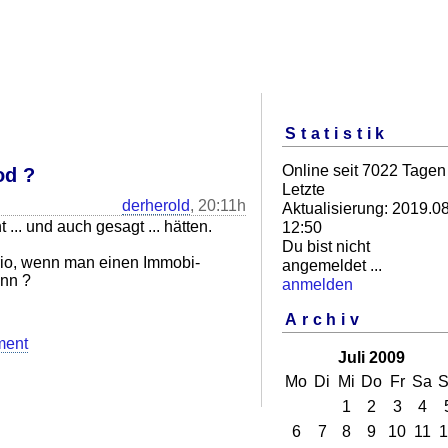
Statistik
Online seit 7022 Tagen
od ?
Letzte
derherold
, 20:11h
Aktualisierung: 2019.08
 ... und auch gesagt ... hätten.
12:50
Du bist nicht
rio, wenn man einen Immobi-
angemeldet ...
ann ?
anmelden
Archiv
ment
Juli 2009
Mo
Di
Mi
Do
Fr
Sa
S
1
2
3
4
6
7
8
9
10
11
1