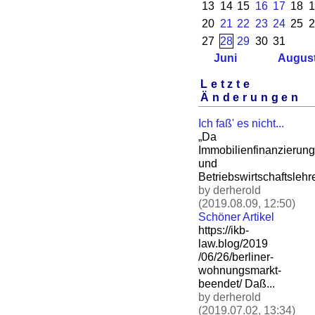
13
14
15
16
17
18
1
20
21
22
23
24
25
2
27
28
29
30
31
Juni
Augus
Letzte
Änderungen
Ich faß' es nicht...
„Da
Immobilienfinanzierung
und
Betriebswirtschaftslehre
by derherold
(2019.08.09, 12:50)
Schöner Artikel
https://ikb-
law.blog/2019
/06/26/berliner-
wohnungsm
arkt-
beendet/ Daß.
..
by derherold
(2019.07.02, 13:34)