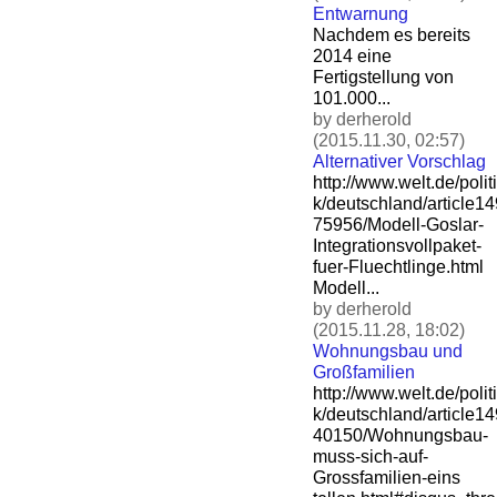
Entwarnung
Nachdem es bereits
2014 eine
Fertigstellung von
101.000...
by derherold
(2015.11.30, 02:57)
Alternativer Vorschlag
http://www.welt.de/politi
k/deutschland/article1
75956/Modell-Goslar-
Integ
rationsvollpaket-
fuer-Flu
echtlinge.html
Modell...
by derherold
(2015.11.28, 18:02)
Wohnungsbau und
Großfamilien
http://www.welt.de/politi
k/deutschland/article1
40150/Wohnungsbau-
muss-si
ch-auf-
Grossfamilien-eins