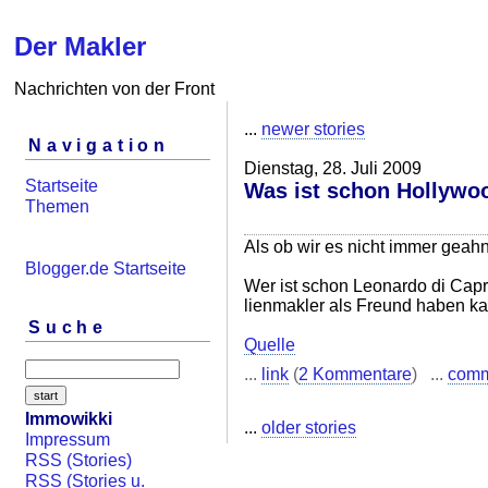
Der Makler
Nachrichten von der Front
...
newer stories
Navigation
Dienstag, 28. Juli 2009
Startseite
Was ist schon Hollywo
Themen
Als ob wir es nicht immer geahnt
Blogger.de Startseite
Wer ist schon Leonardo di Cap
lienmakler als Freund haben k
Suche
Quelle
...
link
(
2 Kommentare
) ...
com
Immowikki
...
older stories
Impressum
RSS (Stories)
RSS (Stories u.