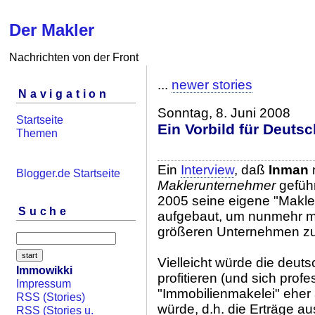
Der Makler
Nachrichten von der Front
...
newer stories
Navigation
Sonntag, 8. Juni 2008
Startseite
Ein Vorbild für Deuts
Themen
Ein
Interview
, daß
Inman
Blogger.de Startseite
Maklerunternehmer
geführ
2005 seine eigene "Makl
Suche
aufgebaut, um nunmehr mit
größeren Unternehmen zu 
Vielleicht würde die deu
Immowikki
profitieren (und sich prof
Impressum
"Immobilienmakelei" eher
RSS (Stories)
würde, d.h. die Erträge a
RSS (Stories u.