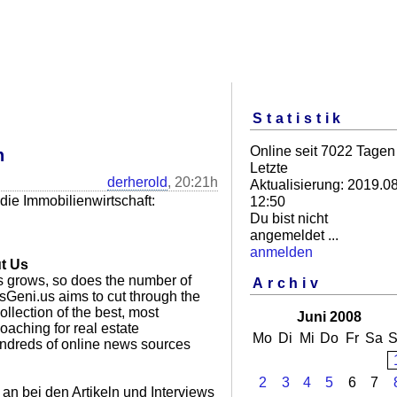
Statistik
Online seit 7022 Tagen
n
Letzte
derherold
, 20:21h
Aktualisierung: 2019.08
die Immobilienwirtschaft:
12:50
Du bist nicht
angemeldet ...
anmelden
t Us
s grows, so does the number of
Archiv
Geni.us aims to cut through the
collection of the best, most
Juni 2008
oaching for real estate
Mo
Di
Mi
Do
Fr
Sa
S
undreds of online news sources
2
3
4
5
6
7
an bei den Artikeln und Interviews