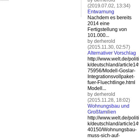
(2019.07.02, 13:34)
Entwarnung
Nachdem es bereits
2014 eine
Fertigstellung von
101.000...
by derherold
(2015.11.30, 02:57)
Alternativer Vorschlag
http://www.welt.de/politi
k/deutschland/article1
75956/Modell-Goslar-
Integ
rationsvollpaket-
fuer-Flu
echtlinge.html
Modell...
by derherold
(2015.11.28, 18:02)
Wohnungsbau und
Großfamilien
http://www.welt.de/politi
k/deutschland/article1
40150/Wohnungsbau-
muss-si
ch-auf-