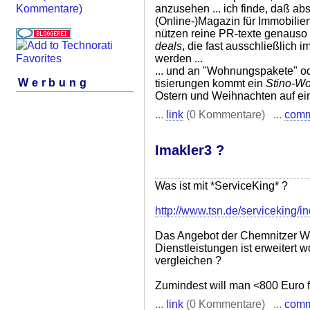
anzusehen ... ich finde, daß ab
Kommentare)
(Online-)Magazin für Immobilien
nützen reine PR-texte genauso
deals
, die fast ausschließlich
werden ...
... und an "Wohnungspakete" 
Werbung
tisierungen kommt ein
Stino-W
Ostern und Weihnachten auf eine
...
link
(0 Kommentare) ...
com
Imakler3 ?
Was ist mit *ServiceKing* ?
http://www.tsn.de/serviceking/i
Das Angebot der Chemnitzer Wir
Dienstleistungen ist erweitert 
vergleichen ?
Zumindest will man <800 Euro f
...
link
(0 Kommentare) ...
com