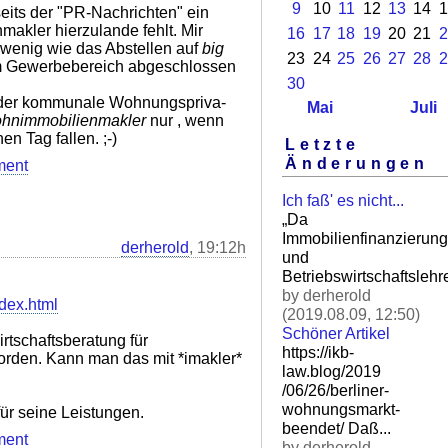
9
10
11
12
13
14
1
seits der "PR-Nachrichten" ein
makler hierzulande fehlt. Mir
16
17
18
19
20
21
2
 wenig wie das Abstellen auf
big
23
24
25
26
27
28
2
 im Gewerbebereich abgeschlossen
30
oder kommunale Wohnungspriva-
Mai
Juli
ohnimmobilienmakler
nur , wenn
n Tag fallen. ;-)
Letzte
Änderungen
ment
Ich faß' es nicht...
„Da
Immobilienfinanzierung
derherold
, 19:12h
und
Betriebswirtschaftslehre
by derherold
ndex.html
(2019.08.09, 12:50)
Schöner Artikel
tschaftsberatung für
https://ikb-
worden. Kann man das mit *imakler*
law.blog/2019
/06/26/berliner-
wohnungsm
arkt-
ür seine Leistungen.
beendet/ Daß.
..
ment
by derherold