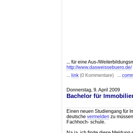
... für eine Aus-/Weiterbildu
http://www.dasweissebuero.de/
...
link
(0 Kommentare) ...
com
Donnerstag, 9. April 2009
Bachelor für Immobili
Einen neuen Studiengang für I
deutsche
vermelden
zu müssen.
Fachhoch- schule.
Na ja, ich finde diese Meldung