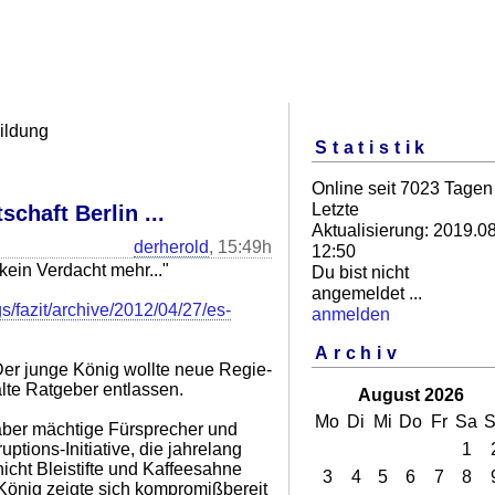
ildung
Statistik
Online seit 7023 Tagen
Letzte
schaft Berlin ...
Aktualisierung: 2019.08
derherold
, 15:49h
12:50
e kein Verdacht mehr..."
Du bist nicht
angemeldet ...
gs/fazit/archive/2012/04/27/es-
anmelden
Archiv
Der junge König wollte neue Regie-
lte Ratgeber entlassen.
August 2026
Mo
Di
Mi
Do
Fr
Sa
S
aber mächtige Fürsprecher und
ruptions-Initiative, die jahrelang
1
nicht Bleistifte und Kaffeesahne
3
4
5
6
7
8
König zeigte sich kompromißbereit