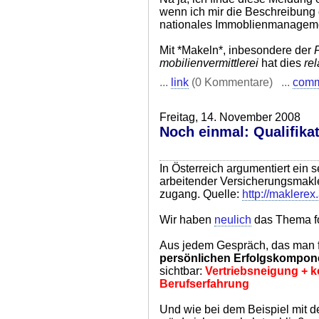
wenn ich mir die Beschreibung 
nationales Immoblienmanagem
Mit *Makeln*, inbesondere der
mobilienvermittlerei
hat dies
rel
...
link
(0 Kommentare) ...
com
Freitag, 14. November 2008
Noch einmal: Qualifika
In Österreich argumentiert ein 
arbeitender Versicherungsmakler
zugang. Quelle:
http://maklerex
Wir haben
neulich
das Thema fo
Aus jedem Gespräch, das man fü
persönlichen Erfolgskompon
sichtbar:
Vertriebsneigung + 
Berufserfahrung
Und wie bei dem Beispiel mit 