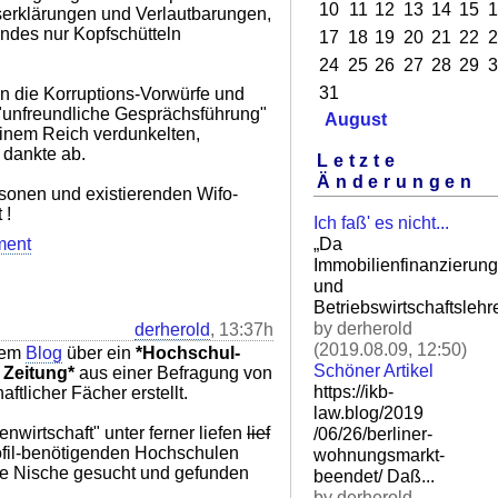
10
11
12
13
14
15
1
gserklärungen und Verlautbarungen,
ndes nur Kopfschütteln
17
18
19
20
21
22
2
24
25
26
27
28
29
3
31
n die Korruptions-Vorwürfe und
"unfreundliche Gesprächsführung"
August
einem Reich verdunkelten,
 dankte ab.
Letzte
Änderungen
sonen und existierenden Wifo-
 !
Ich faß' es nicht...
„Da
ment
Immobilienfinanzierung
und
Betriebswirtschaftslehre
by derherold
derherold
, 13:37h
(2019.08.09, 12:50)
nem
Blog
über ein
*Hochschul-
Schöner Artikel
 Zeitung*
aus einer Befragung von
https://ikb-
ftlicher Fächer erstellt.
law.blog/2019
enwirtschaft" unter ferner liefen
lief
/06/26/berliner-
rofil-benötigenden Hochschulen
wohnungsm
arkt-
ne Nische gesucht und gefunden
beendet/ Daß.
..
by derherold