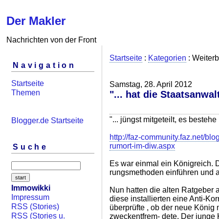
Der Makler
Nachrichten von der Front
Startseite
:
Kategorien
: Weiterb
Navigation
Startseite
Samstag, 28. April 2012
Themen
"... hat die Staatsanwalt
"... jüngst mitgeteilt, es besteh
Blogger.de Startseite
http://faz-community.faz.net/blo
rumort-im-diw.aspx
Suche
Es war einmal ein Königreich. 
rungsmethoden einführen und a
Immowikki
Nun hatten die alten Ratgeber 
Impressum
diese installierten eine Anti-Kor
RSS (Stories)
überprüfte , ob der neue König 
RSS (Stories u.
zweckentfrem- dete. Der junge 