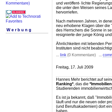
und veröffent- lichte Regierun
Kommentare)
die unter den Weisen seines La
hervorriefen.
Nach mehreren Jahren, in dene
neu erhobene Klagen über die 
Werbung
des Herrschers die Sonne in s
resignierte der junge König und
Ähnlichkeiten mit lebenden Per
Instituten sind nicht beabsichtigt
...
link
(0 Kommentare) ...
com
Freitag, 17. Juli 2009
Hannes Mehr berichtet auf sei
Ranking*
, das die
*Immobilien
Studierenden immobilienwirtscha
Es ist ja bekannt, daß "Immobili
läuft und nur die neuen oder p
(und Berufsakademien) dort ei
haben.