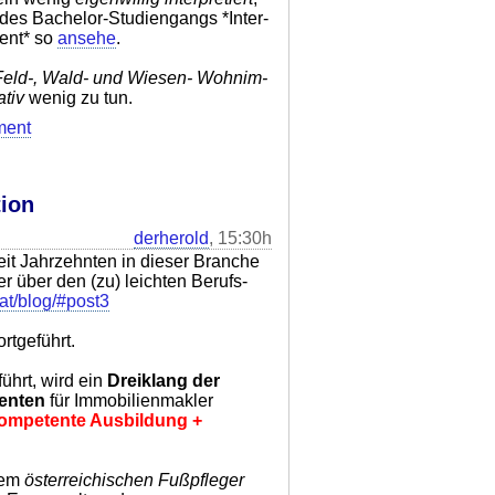
des Bachelor-Studiengangs *Inter-
ent* so
ansehe
.
Feld-, Wald- und Wiesen- Wohnim-
ativ
wenig zu tun.
ment
tion
derherold
, 15:30h
seit Jahrzehnten in dieser Branche
 über den (zu) leichten Berufs-
.at/blog/#post3
rtgeführt.
hrt, wird ein
Dreiklang der
enten
für Immobilienmakler
kompetente Ausbildung +
dem
österreichischen Fußpfleger