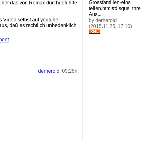
Grossfamilien-eins
 über das von Remax durchgeführte
tellen.html#disqus_thr
Aus...
 Video selbst auf youtube
by derherold
 aus, daß es rechtlich unbedenklich
(2015.11.25, 17:10)
ment
derherold
, 09:28h