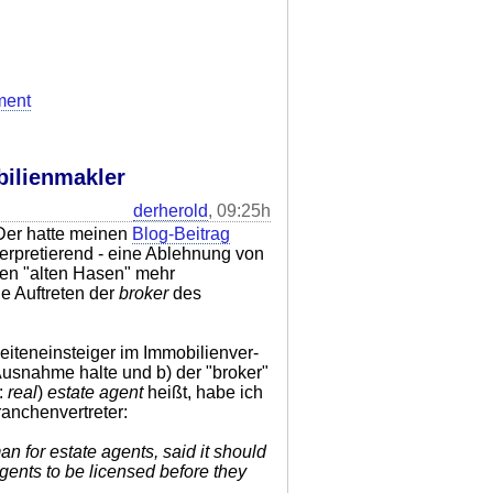
ment
bilienmakler
derherold
, 09:25h
Der hatte meinen
Blog-Beitrag
terpretierend - eine Ablehnung von
den "alten Hasen" mehr
e Auftreten der
broker
des
iteneinsteiger im Immobilienver-
 Ausnahme halte und b) der "broker"
:
real
)
estate agent
heißt, habe ich
ranchenvertreter:
 for estate agents, said it should
ents to be licensed before they