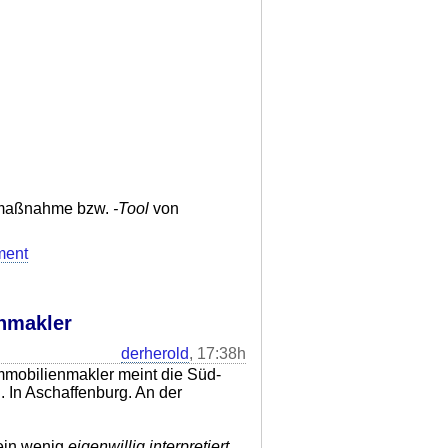
ngsmaßnahme bzw.
-Tool
von
ment
enmakler
derherold
, 17:38h
mmobilienmakler meint die Süd-
 In Aschaffenburg. An der
 ein wenig
eigenwillig interpretiert
,