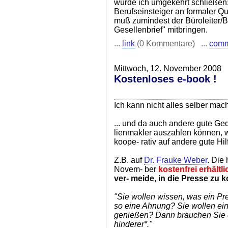
würde ich umgekehrt schließen
Berufseinsteiger an formaler Qu
muß zumindest der Büroleiter/
Gesellenbrief" mitbringen.
...
link
(0 Kommentare) ...
com
Mittwoch, 12. November 2008
Kostenloses e-book !
Ich kann nicht alles selber mach
... und da auch andere gute Ge
lienmakler auszahlen können, w
koope- rativ auf andere gute Hil
Z.B. auf
Dr. Frauke Weber
. Die
Novem- ber
kostenfrei erhält
ver- meide, in die Presse zu
"Sie wollen wissen, was ein Pr
so eine Ahnung? Sie wollen ei
genießen? Dann brauchen Sie 
hinderer*."