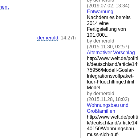
(2019.07.02, 13:34)
ment
Entwarnung
Nachdem es bereits
2014 eine
Fertigstellung von
101.000...
derherold
, 14:27h
by derherold
(2015.11.30, 02:57)
Alternativer Vorschlag
http://www.welt.de/politi
k/deutschland/article1
75956/Modell-Goslar-
Integ
rationsvollpaket-
fuer-Flu
echtlinge.html
Modell...
by derherold
(2015.11.28, 18:02)
Wohnungsbau und
Großfamilien
http://www.welt.de/politi
k/deutschland/article1
40150/Wohnungsbau-
muss-si
ch-auf-