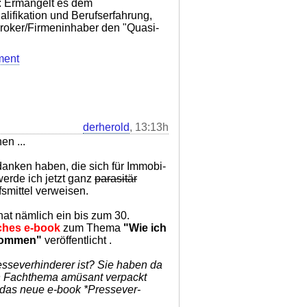
: Ermangelt es dem
alifikation und Berufserfahrung,
Broker/Firmeninhaber den "Quasi-
ment
derherold
, 13:13h
en ...
danken haben, die sich für Immobi-
erde ich jetzt ganz
parasitär
fsmittel verweisen.
 hat nämlich ein bis zum 30.
liches e-book
zum Thema
"Wie ich
 kommen"
veröffentlicht .
esseverhinderer ist? Sie haben da
n Fachthema amüsant verpackt
das neue e-book *Pressever-