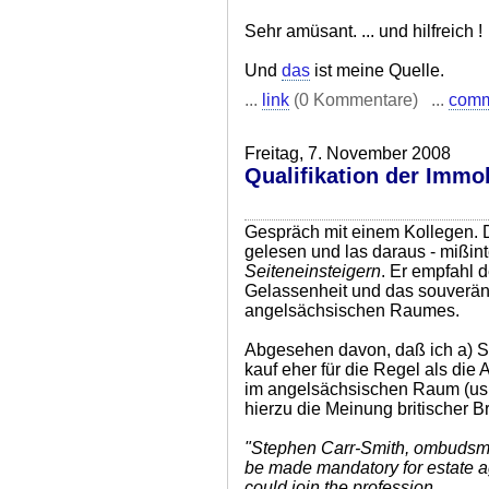
Sehr amüsant. ... und hilfreich !
Und
das
ist meine Quelle.
...
link
(0 Kommentare) ...
com
Freitag, 7. November 2008
Qualifikation der Immo
Gespräch mit einem Kollegen. 
gelesen und las daraus - mißin
Seiteneinsteigern
. Er empfahl 
Gelassenheit und das souverän
angelsächsischen Raumes.
Abgesehen davon, daß ich a) Se
kauf eher für die Regel als die
im angelsächsischen Raum (us
hierzu die Meinung britischer B
"Stephen Carr-Smith, ombudsman
be made mandatory for estate ag
could join the profession.