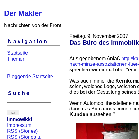
Der Makler
Nachrichten von der Front
Freitag, 9. November 2007
Navigation
Das Büro des Immobili
Startseite
Aus gegebenem Anlaß
http://k
Themen
nach-minze-assoziationen-fuer-
sprechen wir einmal über *envi
Blogger.de Startseite
Was auch immer die
Kernkomp
seien, welches Logo, welchen c
dies bei der Gestaltung seines
Suche
Wenn Automobilihersteller eine
dann das Büro eines Immobili
Kunden
aussehen ?
Immowikki
Impressum
RSS (Stories)
RSS (Stories u.