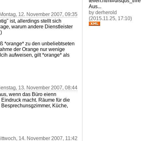
tellen.html#disqus_thr
Aus...
by derherold
 Montag, 12. November 2007, 09:35
(2015.11.25, 17:10)
ig" ist, allerdings stellt sich
rage, warum andere Dienstleister
)
aß *orange* zu den unbeliebtseten
nahme der Orange nur wenige
cih aufweisen, gilt *orange* als
ienstag, 13. November 2007, 08:44
 aus, wenn das Büro eienn
n Eindruck macht. Räume für die
, Besprechunsgzimmer, Küche,
Mittwoch, 14. November 2007, 11:42