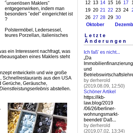
12
13
14
15
16
17
"unseriösen Maklers"
entgegenwirken, indem man
19
20
21
22
23
24
besonders "edel" eingerichtet ist
26
27
28
29
30
?
Oktober
Dezemb
Polstermöbel, Ledersessel,
teures Porzellan, italienisches
Letzte
Änderungen
as ein Interessent nachfragt, was
Ich faß' es nicht...
rbeausgaben eines Maklers steht
„Da
Immobilienfinanzierung
und
konzept entwickeln und wie große
Betriebswirtschaftslehre
, Schnellrestaurants aus den USA
by derherold
nd Gerüche, Geräusche,
(2019.08.09, 12:50)
Dienstleistungserlebnis
abstellen.
Schöner Artikel
https://ikb-
law.blog/2019
/06/26/berliner-
r
wohnungsm
arkt-
beendet/ Daß.
..
by derherold
(2019.07.02, 13:34)