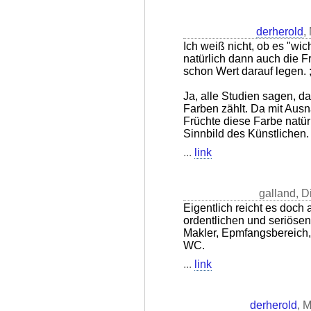
derherold
,
Ich weiß nicht, ob es "wicht
natürlich dann auch die F
schon Wert darauf legen. ;
Ja, alle Studien sagen, d
Farben zählt. Da mit Aus
Früchte diese Farbe natürl
Sinnbild des Künstlichen.
...
link
galland, D
Eigentlich reicht es doch
ordentlichen und seriöse
Makler, Epmfangsbereich
WC.
...
link
derherold
, 