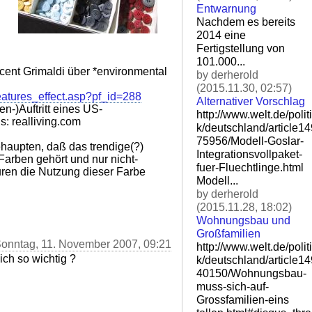
Entwarnung
Nachdem es bereits
2014 eine
Fertigstellung von
101.000...
ncent Grimaldi über *environmental
by derherold
(2015.11.30, 02:57)
eatures_effect.asp?pf_id=288
Alternativer Vorschlag
n-)Auftritt eines US-
http://www.welt.de/politi
: realliving.com
k/deutschland/article1
75956/Modell-Goslar-
ehaupten, daß das trendige(?)
Integ
rationsvollpaket-
Farben gehört und nur nicht-
fuer-Flu
echtlinge.html
ren die Nutzung dieser Farbe
Modell...
by derherold
(2015.11.28, 18:02)
Wohnungsbau und
Großfamilien
Sonntag, 11. November 2007, 09:21
http://www.welt.de/politi
ich so wichtig ?
k/deutschland/article1
40150/Wohnungsbau-
muss-si
ch-auf-
Grossfamilien-eins