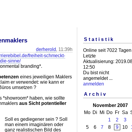
Statistik
enmaklers
derherold
, 11:39h
Online seit 7022 Tagen
arrierebibel.de/freiheit-schmeckt-
Letzte
die-sinne/
Aktualisierung: 2019.08
ronmental branding*.
12:50
Du bist nicht
etenzen
eines jeweiligen Maklers
angemeldet ...
laim er verwendet: wie kann er
anmelden
 Büros umsetzen ?
Archiv
s *showroom* haben, wie sollte
enmaklers
aus Sicht potentieller
November 2007
Mo
Di
Mi
Do
Fr
Sa
Soll es gediegener sein ? Soll
1
2
3
man einem imaginären oder
5
6
7
8
9
10
ganz realistischen Bild des