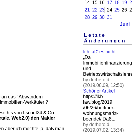
14
15
16
17
18
19
2
21
22
23
24
25
26
2
28
29
30
31
Juni
Letzte
Änderungen
Ich faß' es nicht...
„Da
Immobilienfinanzierung
und
Betriebswirtschaftslehre
by derherold
(2019.08.09, 12:50)
Schöner Artikel
https://ikb-
t man das "Abwandern"
law.blog/2019
r Immobilien-Verkäufer ?
/06/26/berliner-
chts von I-scout24 & Co.:
wohnungsm
arkt-
ortale, Web2.0) den Makler
beendet/ Daß.
..
by derherold
en aber ich möchte ja, daß man
(2019.07.02, 13:34)