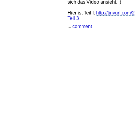
sich das Video ansieht. ;)
Hier ist Teil I:
http://tinyurl.com
Teil 3
...
comment