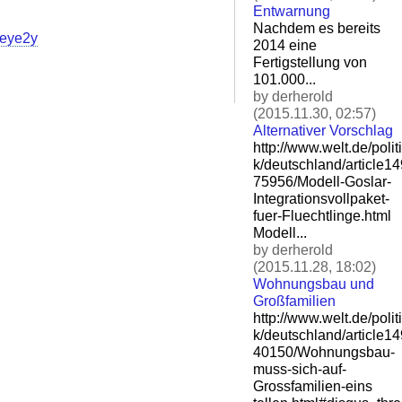
Entwarnung
Nachdem es bereits
/2eye2y
2014 eine
Fertigstellung von
101.000...
by derherold
(2015.11.30, 02:57)
Alternativer Vorschlag
http://www.welt.de/politi
k/deutschland/article1
75956/Modell-Goslar-
Integ
rationsvollpaket-
fuer-Flu
echtlinge.html
Modell...
by derherold
(2015.11.28, 18:02)
Wohnungsbau und
Großfamilien
http://www.welt.de/politi
k/deutschland/article1
40150/Wohnungsbau-
muss-si
ch-auf-
Grossfamilien-eins