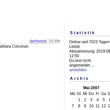
Statistik
derherold
, 16:39h
Online seit 7023 Tagen
 Barbara Corcoran.
Letzte
Aktualisierung: 2019.08
12:50
Du bist nicht
angemeldet ...
anmelden
Archiv
Mai 2007
Mo
Di
Mi
Do
Fr
Sa
S
1
2
3
4
5
7
8
9
10
11
12
1