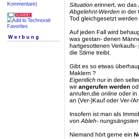
Kommentare)
Situation
erinnert, wo das
Abgelehnt-Werden
in der
Tod gleichgesetzt werden
Auf jeden Fall wird behau
Werbung
was gestan- denen Männe
hartgesottenen Verkaufs- 
die Stirne treibt.
Gibt es so etwas überhaup
Maklern ?
Eigentlich
nur in den selt
wir
angerufen werden
od
anrufen,die
online
oder in
an (Ver-)Kauf oder Ver-/
Insofern ist man als Immo
von
Ableh- nungsängsten
Niemand hört gerne ein
N