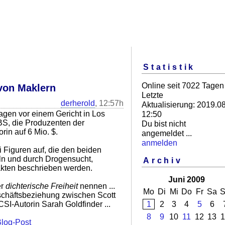
Statistik
Online seit 7022 Tagen
von Maklern
Letzte
derherold
, 12:57h
Aktualisierung: 2019.08
agen vor einem Gericht in Los
12:50
S, die Produzenten der
Du bist nicht
rin auf 6 Mio. $.
angemeldet ...
anmelden
 Figuren auf, die den beiden
ln und durch Drogensucht,
Archiv
akten beschrieben werden.
Juni 2009
er
dichterische Freiheit
nennen ...
Mo
Di
Mi
Do
Fr
Sa
S
chäftsbeziehung zwischen Scott
SI-Autorin Sarah Goldfinder ...
1
2
3
4
5
6
8
9
10
11
12
13
1
log-Post