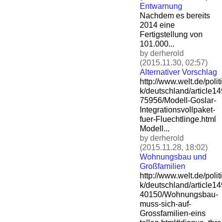
Entwarnung
Nachdem es bereits
2014 eine
Fertigstellung von
101.000...
by derherold
(2015.11.30, 02:57)
Alternativer Vorschlag
http://www.welt.de/politi
k/deutschland/article1
75956/Modell-Goslar-
Integ
rationsvollpaket-
fuer-Flu
echtlinge.html
Modell...
by derherold
(2015.11.28, 18:02)
Wohnungsbau und
Großfamilien
http://www.welt.de/politi
k/deutschland/article1
40150/Wohnungsbau-
muss-si
ch-auf-
Grossfamilien-eins