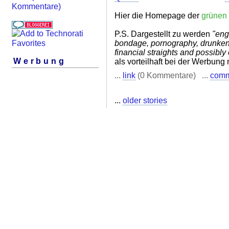
Kommentare)
Hier die Homepage der
grünen
P.S. Dargestellt zu werden
"eng
bondage, pornography, drunkenn
financial straights and possibl
Werbung
als vorteilhaft bei der Werbung 
...
link
(0 Kommentare) ...
com
...
older stories