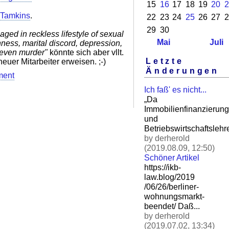
15
16
17
18
19
20
2
Tamkins
.
22
23
24
25
26
27
2
29
30
aged in reckless lifestyle of sexual
Mai
Juli
ess, marital discord, depression,
y even murder"
könnte sich aber vllt.
Letzte
neuer Mitarbeiter erweisen. ;-)
Änderungen
ment
Ich faß' es nicht...
„Da
Immobilienfinanzierung
und
Betriebswirtschaftslehre
by derherold
(2019.08.09, 12:50)
Schöner Artikel
https://ikb-
law.blog/2019
/06/26/berliner-
wohnungsm
arkt-
beendet/ Daß.
..
by derherold
(2019.07.02, 13:34)