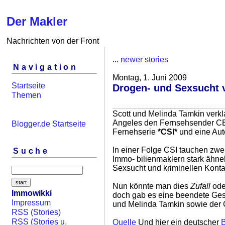
Der Makler
Nachrichten von der Front
...
newer stories
Navigation
Montag, 1. Juni 2009
Startseite
Drogen- und Sexsucht 
Themen
Scott und Melinda Tamkin verkl
Angeles den Fernsehsender CB
Blogger.de Startseite
Fernehserie
*CSI*
und eine Auto
In einer Folge CSI tauchen zwei
Suche
Immo- bilienmaklern stark ähne
Sexsucht und kriminellen Kont
Nun könnte man dies
Zufall
od
Immowikki
doch gab es eine beendete Ges
Impressum
und Melinda Tamkin sowie der C
RSS (Stories)
RSS (Stories u.
Quelle
Und hier ein deutscher
B