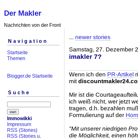
Der Makler
Nachrichten von der Front
...
newer stories
Navigation
Samstag, 27. Dezember 
Startseite
imakler 7?
Themen
Wenn ich den
PR-Artikel
r
Blogger.de Startseite
mit
discountmakler24.c
Suche
Mir ist die Courtageauftei
ich weiß nicht, wer jetzt w
tragen, d.h. bezahlen muß
Formulierung auf der
Hom
Immowikki
Impressum
"Mit unserer niedrigen Prov
RSS (Stories)
die Möglichkeit, einen höh
RSS (Stories u.