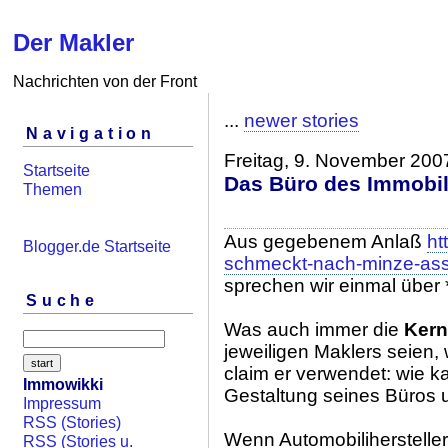
Der Makler
Nachrichten von der Front
...
newer stories
Navigation
Freitag, 9. November 200
Startseite
Das Büro des Immobi
Themen
Aus gegebenem Anlaß
ht
Blogger.de Startseite
schmeckt-nach-minze-asso
sprechen wir einmal über 
Suche
Was auch immer die
Ker
jeweiligen Maklers seien
claim er verwendet: wie ka
Immowikki
Gestaltung seines Büros
Impressum
RSS (Stories)
Wenn Automobiliherstelle
RSS (Stories u.