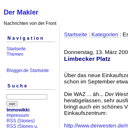
Der Makler
Nachrichten von der Front
Startseite
:
Kategorien
: E
Navigation
Startseite
Donnerstag, 13. März 20
Themen
Limbecker Platz
Blogger.de Startseite
Über das neue Einkaufsze
schon im September etw
Suche
Die WAZ ... äh...
Der Wes
herabgelassen, sehr ausfü
bringt auch ein schönes V
Immowikki
Einkaufszentrum:
Impressum
RSS (Stories)
http://www.derwesten.de/
RSS (Stories u.