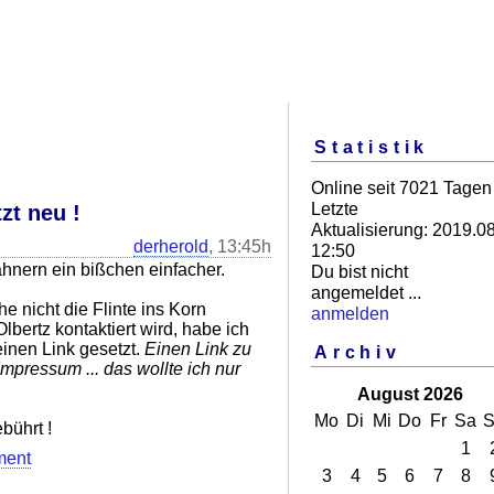
Statistik
Online seit 7021 Tagen
Letzte
zt neu !
Aktualisierung: 2019.08
derherold
, 13:45h
12:50
hnern ein bißchen einfacher.
Du bist nicht
angemeldet ...
e nicht die Flinte ins Korn
anmelden
lbertz kontaktiert wird, habe ich
inen Link gesetzt.
Einen Link zu
Archiv
pressum ... das wollte ich nur
August 2026
Mo
Di
Mi
Do
Fr
Sa
S
bührt !
1
ment
3
4
5
6
7
8