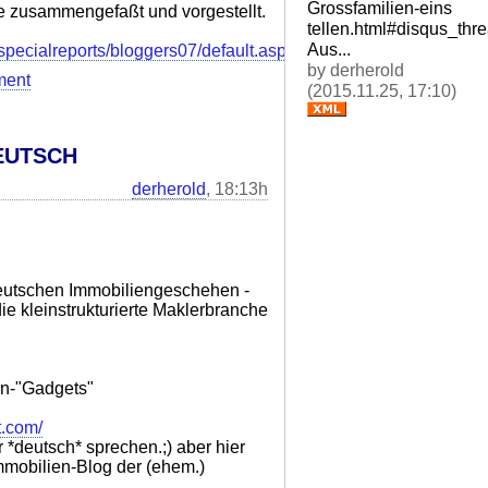
Grossfamilien-eins
ste zusammengefaßt und vorgestellt.
tellen.html#disqus_thr
Aus...
pecialreports/bloggers07/default.aspx
by derherold
ment
(2015.11.25, 17:10)
DEUTSCH
derherold
, 18:13h
eutschen Immobiliengeschehen -
ie kleinstrukturierte Maklerbranche
en-"Gadgets"
t.com/
r *deutsch* sprechen.;) aber hier
mmobilien-Blog der (ehem.)