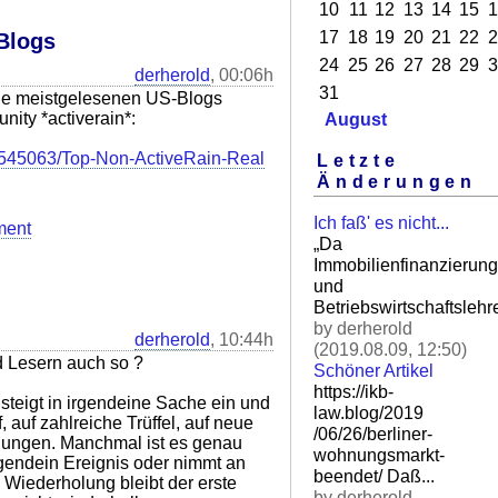
10
11
12
13
14
15
1
17
18
19
20
21
22
2
Blogs
24
25
26
27
28
29
3
derherold
, 00:06h
31
die meistgelesenen US-Blogs
ity *activerain*:
August
w/545063/Top-Non-ActiveRain-Real
Letzte
Änderungen
Ich faß' es nicht...
ment
„Da
Immobilienfinanzierung
und
Betriebswirtschaftslehre
by derherold
derherold
, 10:44h
(2019.08.09, 12:50)
 Lesern auch so ?
Schöner Artikel
https://ikb-
 steigt in irgendeine Sache ein und
law.blog/2019
 auf zahlreiche Trüffel, auf neue
/06/26/berliner-
ungen. Manchmal ist es genau
wohnungsm
arkt-
rgendein Ereignis oder nimmt an
beendet/ Daß.
..
z Wiederholung bleibt der erste
by derherold