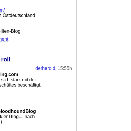
om/
in Ostdeutschland
ilien-Blog
ment
roll
derherold
, 15:55h
ting.com
sich stark mit der
schäftes beschäftigt.
BloodhoundBlog
ler-Blog.... nach
;)