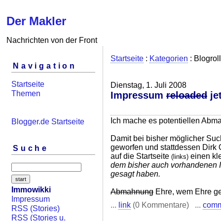
Der Makler
Nachrichten von der Front
Startseite
:
Kategorien
: Blogroll
Navigation
Startseite
Dienstag, 1. Juli 2008
Themen
Impressum
reloaded
jet
Ich mache es potentiellen Abma
Blogger.de Startseite
Damit bei bisher möglicher Such
geworfen und stattdessen Dirk O
Suche
auf die Startseite
einen kle
(links)
dem bisher auch vorhandenen Im
gesagt haben.
Immowikki
Abmahnung
Ehre, wem Ehre ge
Impressum
...
link
(0 Kommentare) ...
com
RSS (Stories)
RSS (Stories u.