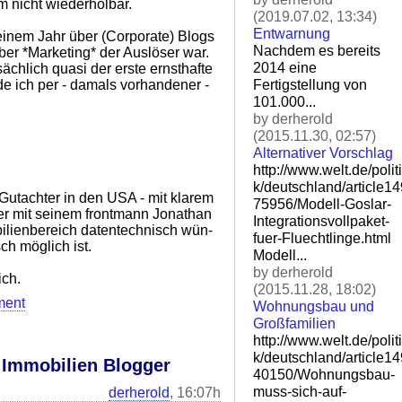
m nicht wiederholbar.
(2019.07.02, 13:34)
Entwarnung
s einem Jahr über (Corporate) Blogs
Nachdem es bereits
ber *Marketing* der Auslöser war.
2014 eine
ächlich quasi der erste ernsthafte
Fertigstellung von
e ich per - damals vorhandener -
101.000...
by derherold
(2015.11.30, 02:57)
Alternativer Vorschlag
http://www.welt.de/politi
k/deutschland/article1
Gutachter in den USA - mit klarem
75956/Modell-Goslar-
er mit seinem frontmann Jonathan
Integ
rationsvollpaket-
bilienbereich datentechnisch wün-
fuer-Flu
echtlinge.html
h möglich ist.
Modell...
by derherold
ich.
(2015.11.28, 18:02)
ment
Wohnungsbau und
Großfamilien
http://www.welt.de/politi
k/deutschland/article1
n Immobilien Blogger
40150/Wohnungsbau-
muss-si
ch-auf-
derherold
, 16:07h