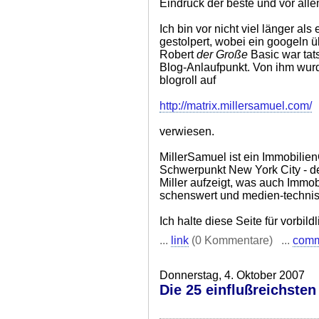
Eindruck der beste und vor alle
Ich bin vor nicht viel länger al
gestolpert, wobei ein googeln ü
Robert
der Große
Basic war tats
Blog-Anlaufpunkt. Von ihm wurd
blogroll auf
http://matrix.millersamuel.com/
verwiesen.
MillerSamuel ist ein Immobilien
Schwerpunkt New York City - d
Miller aufzeigt, was auch Immo
schenswert und medien-technisc
Ich halte diese Seite für vorbildl
...
link
(0 Kommentare) ...
com
Donnerstag, 4. Oktober 2007
Die 25 einflußreichste