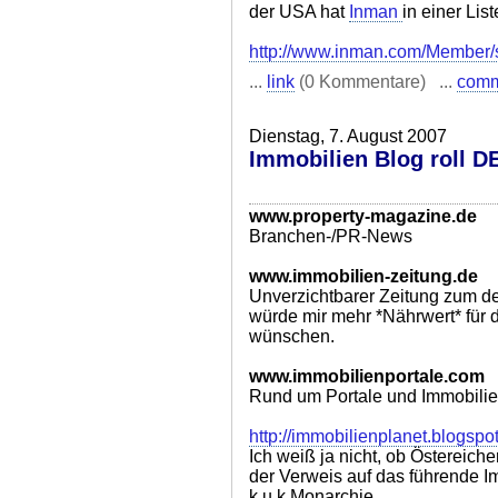
der USA hat
Inman
in einer Li
http://www.inman.com/Member/s
...
link
(0 Kommentare) ...
com
Dienstag, 7. August 2007
Immobilien Blog roll 
www.property-magazine.de
Branchen-/PR-News
www.immobilien-zeitung.de
Unverzichtbarer Zeitung zum d
würde mir mehr *Nährwert* für d
wünschen.
www.immobilienportale.com
Rund um Portale und Immobili
http://immobilienplanet.blogspo
Ich weiß ja nicht, ob Östereiche
der Verweis auf das führende I
k.u.k.Monarchie.