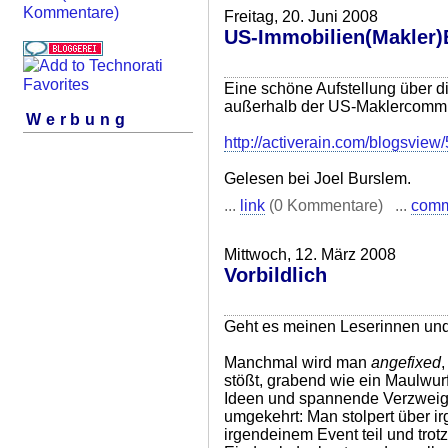
Kommentare)
Freitag, 20. Juni 2008
US-Immobilien(Makler)
Eine schöne Aufstellung über 
außerhalb der US-Maklercommun
Werbung
http://activerain.com/blogsvie
Gelesen bei Joel Burslem.
...
link
(0 Kommentare) ...
com
Mittwoch, 12. März 2008
Vorbildlich
Geht es meinen Leserinnen und
Manchmal wird man
angefixed
,
stößt, grabend wie ein Maulwurf,
Ideen und spannende Verzweig
umgekehrt: Man stolpert über i
irgendeinem Event teil und trot