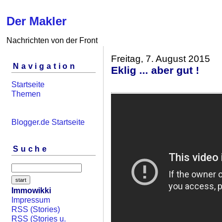
Der Makler
Nachrichten von der Front
Freitag, 7. August 2015
Navigation
Eklig ... aber gut !
Startseite
Themen
Blogger.de Startseite
Suche
Immowikki
Impressum
RSS (Stories)
RSS (Stories u.