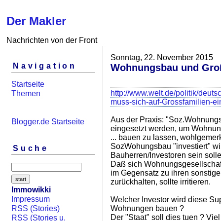
Der Makler
Nachrichten von der Front
Sonntag, 22. November 2015
Navigation
Wohnungsbau und Groß
Startseite
http://www.welt.de/politik/deu
Themen
muss-sich-auf-Grossfamilien-ei
Aus der Praxis: "Soz.Wohnungsba
Blogger.de Startseite
eingesetzt werden, um Wohnun
... bauen zu lassen, wohlgemerkt
SozWohungsbau "investiert" wi
Suche
Bauherren/Investoren sein solle
Daß sich Wohnungsgesellschaf
im Gegensatz zu ihren sonstige
zurückhalten, sollte irritieren.
Immowikki
Impressum
Welcher Investor wird diese Su
Wohnungen bauen ?
RSS (Stories)
Der "Staat" soll dies tuen ? Vi
RSS (Stories u.