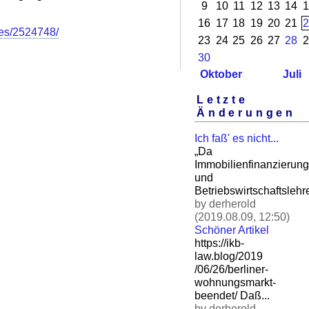
9
10
11
12
13
14
1
16
17
18
19
20
21
2
ries/2524748/
23
24
25
26
27
28
2
30
Oktober
Juli
Letzte
Änderungen
Ich faß' es nicht...
„Da
Immobilienfinanzierung
und
Betriebswirtschaftslehre
by derherold
(2019.08.09, 12:50)
Schöner Artikel
https://ikb-
law.blog/2019
/06/26/berliner-
wohnungsm
arkt-
beendet/ Daß.
..
by derherold