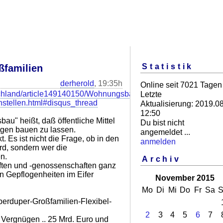
Statistik
familien
derherold
, 19:35h
Online seit 7021 Tagen
tschland/article149140150/Wohnungsbau-
Letzte
nstellen.html#disqus_thread
Aktualisierung: 2019.08
12:50
u" heißt, daß öffentliche Mittel
Du bist nicht
gen bauen zu lassen.
angemeldet ...
. Es ist nicht die Frage, ob in den
anmelden
rd, sondern wer die
n.
Archiv
ten und -genossenschaften ganz
n Gepflogenheiten im Eifer
November 2015
Mo
Di
Mi
Do
Fr
Sa
S
perduper-Großfamilien-Flexibel-
2
3
4
5
6
7
el Vergnügen .. 25 Mrd. Euro und