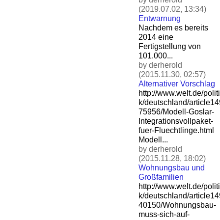
(2019.07.02, 13:34)
Entwarnung
Nachdem es bereits
2014 eine
Fertigstellung von
101.000...
by derherold
(2015.11.30, 02:57)
Alternativer Vorschlag
http://www.welt.de/politi
k/deutschland/article1
75956/Modell-Goslar-
Integ
rationsvollpaket-
fuer-Flu
echtlinge.html
Modell...
by derherold
(2015.11.28, 18:02)
Wohnungsbau und
Großfamilien
http://www.welt.de/politi
k/deutschland/article1
40150/Wohnungsbau-
muss-si
ch-auf-