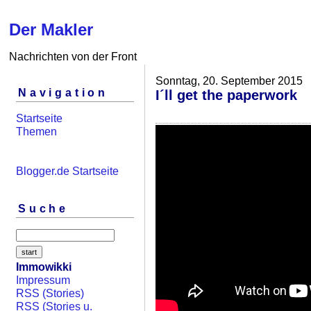
Der Makler
Nachrichten von der Front
Sonntag, 20. September 2015
Navigation
I´ll get the paperwork
Startseite
Themen
Blogger.de Startseite
Suche
Immowikki
Impressum
RSS (Stories)
RSS (Stories u.