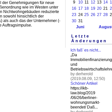
9
10
11
12
13
14
1
ahl der Genehmigungen für neue
ßenordnung wie im Westen unter
16
17
18
19
20
21
2
en Nichtwohngebäuden reduzierte
23
24
25
26
27
28
2
sowohl hinsichtlich der
%) als auch das der Unternehmer (-
30
31
ie Auftragsimpulse.
Juni
Augus
Letzte
Änderungen
Ich faß' es nicht...
„Da
Immobilienfinanzierung
und
Betriebswirtschaftslehre
by derherold
(2019.08.09, 12:50)
Schöner Artikel
https://ikb-
law.blog/2019
/06/26/berliner-
wohnungsm
arkt-
beendet/ Daß.
..
by derherold