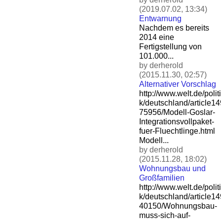
(2019.07.02, 13:34)
Entwarnung
Nachdem es bereits
2014 eine
Fertigstellung von
101.000...
by derherold
(2015.11.30, 02:57)
Alternativer Vorschlag
http://www.welt.de/politi
k/deutschland/article1
75956/Modell-Goslar-
Integ
rationsvollpaket-
fuer-Flu
echtlinge.html
Modell...
by derherold
(2015.11.28, 18:02)
Wohnungsbau und
Großfamilien
http://www.welt.de/politi
k/deutschland/article1
40150/Wohnungsbau-
muss-si
ch-auf-