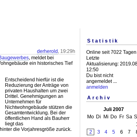
Statistik
derherold
, 19:29h
Online seit 7022 Tagen
 Baugewerbes
, meldet bei
Letzte
hngebäude ein historisches Tief
Aktualisierung: 2019.08
12:50
Du bist nicht
Entscheidend hierfür ist die
angemeldet ...
Reduzierung der Anträge von
anmelden
privaten Haushalten um zwei
Drittel. Genehmigungen an
Archiv
Unternehmen für
Nichtwohngebäude stützen die
Juli 2007
Gesamtentwicklung. Bei der
Mo
Di
Mi
Do
Fr
Sa
S
öffentlichen Hand als Bauherr
liegt das
nter die Vorjahresgröße zurück.
2
3
4
5
6
7