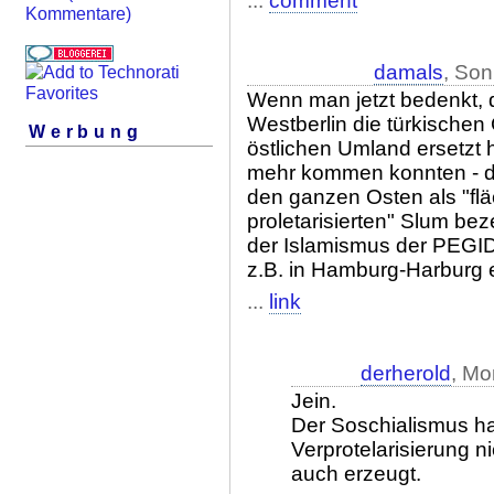
...
comment
Kommentare)
damals
, Son
Wenn man jetzt bedenkt, 
Westberlin die türkischen
Werbung
östlichen Umland ersetzt 
mehr kommen konnten - da
den ganzen Osten als "f
proletarisierten" Slum be
der Islamismus der PEGID
z.B. in Hamburg-Harburg et
...
link
derherold
, Mo
Jein.
Der Soschialismus ha
Verprotelarisierung n
auch erzeugt.